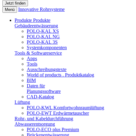
Innovative Rohrsysteme
Menü
Produkte
Produkte
Gebäudeentwässerung
POLO-KAL XS
POLO-KAL NG
POLO-KAL 3S
Systemkomponenten
Tools & Softwareservice
Apps
Tools
Ausschreibungstexte
World of products . Produktkatalog
BIM
Daten für
Planungssoftware
CAD-Katalog
Lüftung
POLO-KWL Komfortwohnraumlüftung
POLO-EWT Erdwärmetauscher
Rohr- und Kabeldurchführung
Abwasserentsorgung
POLO-ECO plus Premium
Brückenentwässerung