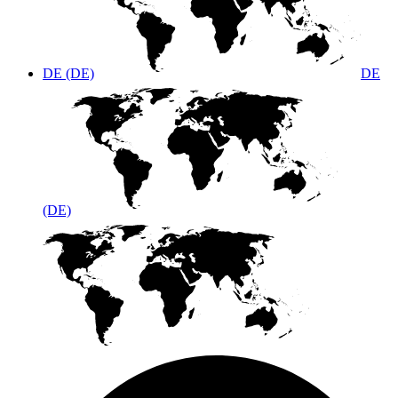
DE (DE)
DE
(DE)