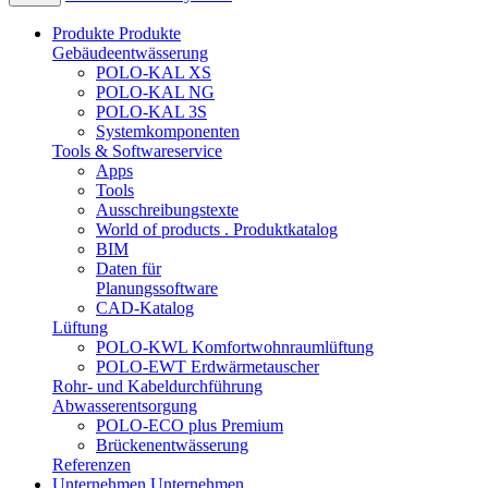
Produkte
Produkte
Gebäudeentwässerung
POLO-KAL XS
POLO-KAL NG
POLO-KAL 3S
Systemkomponenten
Tools & Softwareservice
Apps
Tools
Ausschreibungstexte
World of products . Produktkatalog
BIM
Daten für
Planungssoftware
CAD-Katalog
Lüftung
POLO-KWL Komfortwohnraumlüftung
POLO-EWT Erdwärmetauscher
Rohr- und Kabeldurchführung
Abwasserentsorgung
POLO-ECO plus Premium
Brückenentwässerung
Referenzen
Unternehmen
Unternehmen