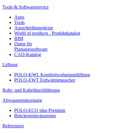
Tools & Softwareservice
Apps
Tools
Ausschreibungstexte
World of products . Produktkatalog
BIM
Daten für
Planungssoftware
CAD-Katalog
Lüftung
POLO-KWL Komfortwohnraumlüftung
POLO-EWT Erdwärmetauscher
Rohr- und Kabeldurchführung
Abwasserentsorgung
POLO-ECO plus Premium
Brückenentwässerung
Referenzen