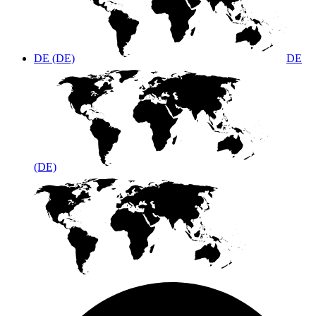
DE (DE)
DE
(DE)