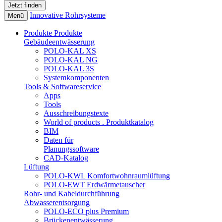
Innovative Rohrsysteme
Menü
Produkte
Produkte
Gebäudeentwässerung
POLO-KAL XS
POLO-KAL NG
POLO-KAL 3S
Systemkomponenten
Tools & Softwareservice
Apps
Tools
Ausschreibungstexte
World of products . Produktkatalog
BIM
Daten für
Planungssoftware
CAD-Katalog
Lüftung
POLO-KWL Komfortwohnraumlüftung
POLO-EWT Erdwärmetauscher
Rohr- und Kabeldurchführung
Abwasserentsorgung
POLO-ECO plus Premium
Brückenentwässerung