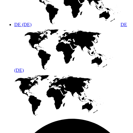
DE (DE)
DE
(DE)