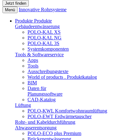
Innovative Rohrsysteme
Menü
Produkte
Produkte
Gebäudeentwässerung
POLO-KAL XS
POLO-KAL NG
POLO-KAL 3S
Systemkomponenten
Tools & Softwareservice
Apps
Tools
Ausschreibungstexte
World of products . Produktkatalog
BIM
Daten für
Planungssoftware
CAD-Katalog
Lüftung
POLO-KWL Komfortwohnraumlüftung
POLO-EWT Erdwärmetauscher
Rohr- und Kabeldurchführung
Abwasserentsorgung
POLO-ECO plus Premium
Brückenentwässerung