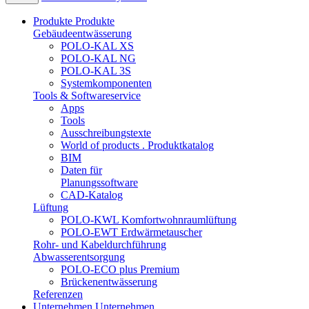
Produkte
Produkte
Gebäudeentwässerung
POLO-KAL XS
POLO-KAL NG
POLO-KAL 3S
Systemkomponenten
Tools & Softwareservice
Apps
Tools
Ausschreibungstexte
World of products . Produktkatalog
BIM
Daten für
Planungssoftware
CAD-Katalog
Lüftung
POLO-KWL Komfortwohnraumlüftung
POLO-EWT Erdwärmetauscher
Rohr- und Kabeldurchführung
Abwasserentsorgung
POLO-ECO plus Premium
Brückenentwässerung
Referenzen
Unternehmen
Unternehmen