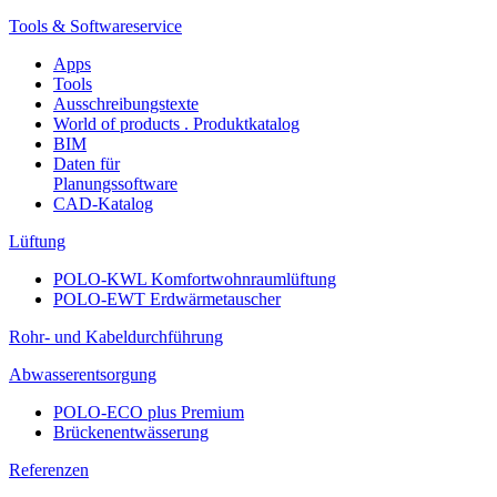
Tools & Softwareservice
Apps
Tools
Ausschreibungstexte
World of products . Produktkatalog
BIM
Daten für
Planungssoftware
CAD-Katalog
Lüftung
POLO-KWL Komfortwohnraumlüftung
POLO-EWT Erdwärmetauscher
Rohr- und Kabeldurchführung
Abwasserentsorgung
POLO-ECO plus Premium
Brückenentwässerung
Referenzen