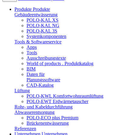
Produkte
Produkte
Gebäudeentwässerung
POLO-KAL XS
POLO-KAL NG
POLO-KAL 3S
Systemkomponenten
Tools & Softwareservice
Apps
Tools
Ausschreibungstexte
World of products . Produktkatalog
BIM
Daten für
Planungssoftware
CAD-Katalog
Lüftung
POLO-KWL Komfortwohnraumlüftung
POLO-EWT Erdwärmetauscher
Rohr- und Kabeldurchführung
Abwasserentsorgung
POLO-ECO plus Premium
Brückenentwässerung
Referenzen
Unternehmen
Unternehmen