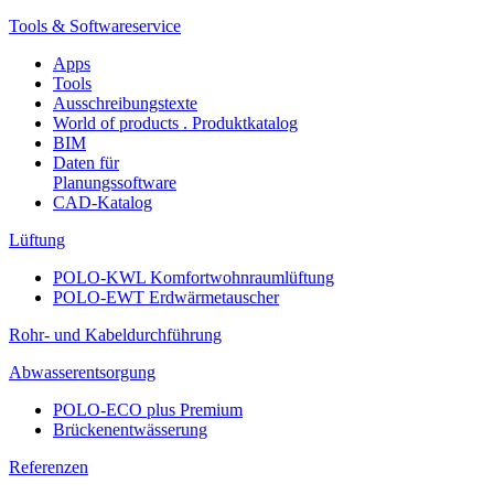
Tools & Softwareservice
Apps
Tools
Ausschreibungstexte
World of products . Produktkatalog
BIM
Daten für
Planungssoftware
CAD-Katalog
Lüftung
POLO-KWL Komfortwohnraumlüftung
POLO-EWT Erdwärmetauscher
Rohr- und Kabeldurchführung
Abwasserentsorgung
POLO-ECO plus Premium
Brückenentwässerung
Referenzen