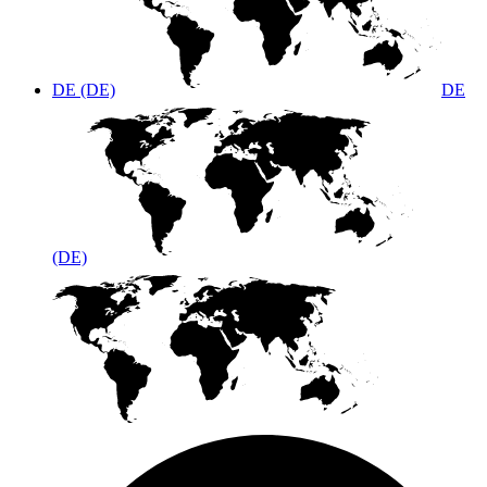
DE (DE)
DE
(DE)