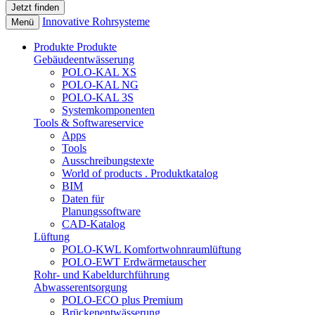
Innovative Rohrsysteme
Menü
Produkte
Produkte
Gebäudeentwässerung
POLO-KAL XS
POLO-KAL NG
POLO-KAL 3S
Systemkomponenten
Tools & Softwareservice
Apps
Tools
Ausschreibungstexte
World of products . Produktkatalog
BIM
Daten für
Planungssoftware
CAD-Katalog
Lüftung
POLO-KWL Komfortwohnraumlüftung
POLO-EWT Erdwärmetauscher
Rohr- und Kabeldurchführung
Abwasserentsorgung
POLO-ECO plus Premium
Brückenentwässerung