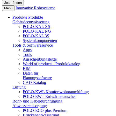
Innovative Rohrsysteme
Menü
Produkte
Produkte
Gebäudeentwässerung
POLO-KAL XS
POLO-KAL NG
POLO-KAL 3S
Systemkomponenten
Tools & Softwareservice
Apps
Tools
Ausschreibungstexte
World of products . Produktkatalog
BIM
Daten für
Planungssoftware
CAD-Katalog
Lüftung
POLO-KWL Komfortwohnraumlüftung
POLO-EWT Erdwärmetauscher
Rohr- und Kabeldurchführung
Abwasserentsorgung
POLO-ECO plus Premium
Brückenentwässerung