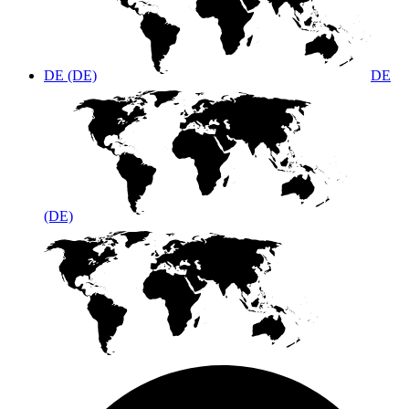
DE (DE)
DE
(DE)