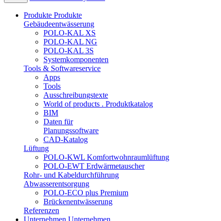
Produkte
Produkte
Gebäudeentwässerung
POLO-KAL XS
POLO-KAL NG
POLO-KAL 3S
Systemkomponenten
Tools & Softwareservice
Apps
Tools
Ausschreibungstexte
World of products . Produktkatalog
BIM
Daten für
Planungssoftware
CAD-Katalog
Lüftung
POLO-KWL Komfortwohnraumlüftung
POLO-EWT Erdwärmetauscher
Rohr- und Kabeldurchführung
Abwasserentsorgung
POLO-ECO plus Premium
Brückenentwässerung
Referenzen
Unternehmen
Unternehmen