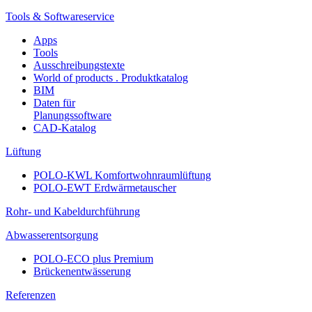
Tools & Softwareservice
Apps
Tools
Ausschreibungstexte
World of products . Produktkatalog
BIM
Daten für
Planungssoftware
CAD-Katalog
Lüftung
POLO-KWL Komfortwohnraumlüftung
POLO-EWT Erdwärmetauscher
Rohr- und Kabeldurchführung
Abwasserentsorgung
POLO-ECO plus Premium
Brückenentwässerung
Referenzen