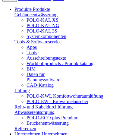
Produkte
Produkte
Gebäudeentwässerung
POLO-KAL XS
POLO-KAL NG
POLO-KAL 3S
Systemkomponenten
Tools & Softwareservice
Apps
Tools
Ausschreibungstexte
World of products . Produktkatalog
BIM
Daten für
Planungssoftware
CAD-Katalog
Lüftung
POLO-KWL Komfortwohnraumlüftung
POLO-EWT Erdwärmetauscher
Rohr- und Kabeldurchführung
Abwasserentsorgung
POLO-ECO plus Premium
Brückenentwässerung
Referenzen
Unternehmen
Unternehmen