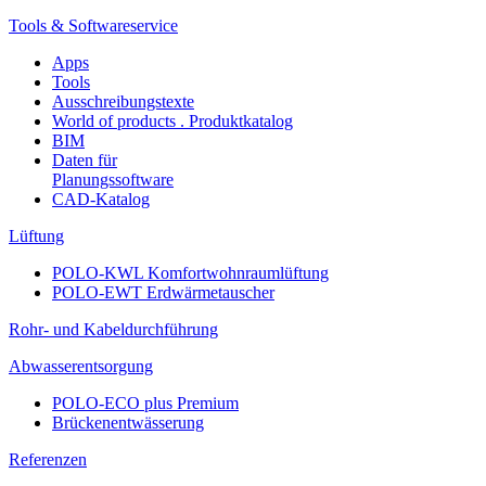
Tools & Softwareservice
Apps
Tools
Ausschreibungstexte
World of products . Produktkatalog
BIM
Daten für
Planungssoftware
CAD-Katalog
Lüftung
POLO-KWL Komfortwohnraumlüftung
POLO-EWT Erdwärmetauscher
Rohr- und Kabeldurchführung
Abwasserentsorgung
POLO-ECO plus Premium
Brückenentwässerung
Referenzen