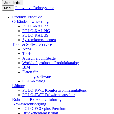
Innovative Rohrsysteme
Menü
Produkte
Produkte
Gebäudeentwässerung
POLO-KAL XS
POLO-KAL NG
POLO-KAL 3S
Systemkomponenten
Tools & Softwareservice
Apps
Tools
Ausschreibungstexte
World of products . Produktkatalog
BIM
Daten für
Planungssoftware
CAD-Katalog
Lüftung
POLO-KWL Komfortwohnraumlüftung
POLO-EWT Erdwärmetauscher
Rohr- und Kabeldurchführung
Abwasserentsorgung
POLO-ECO plus Premium
Brückenentwässerung