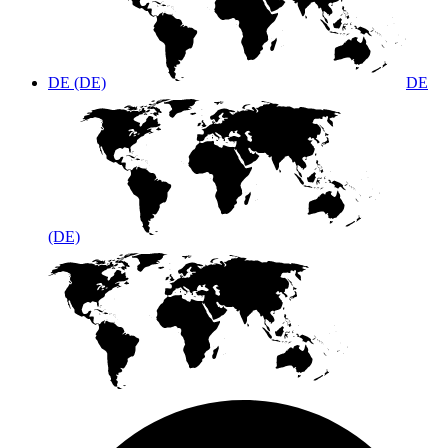
DE (DE)
DE
(DE)