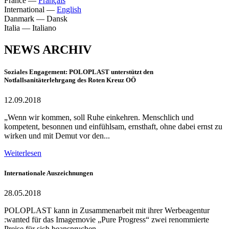
France
—
Français
International
—
English
Danmark
—
Dansk
Italia
—
Italiano
NEWS ARCHIV
Soziales Engagement: POLOPLAST unterstützt den
Notfallsanitäterlehrgang des Roten Kreuz OÖ
12.09.2018
„Wenn wir kommen, soll Ruhe einkehren. Menschlich und
kompetent, besonnen und einfühlsam, ernsthaft, ohne dabei ernst zu
wirken und mit Demut vor den...
Weiterlesen
Internationale Auszeichnungen
28.05.2018
POLOPLAST kann in Zusammenarbeit mit ihrer Werbeagentur
:wanted für das Imagemovie „Pure Progress“ zwei renommierte
Preise für sich beanspruchen.