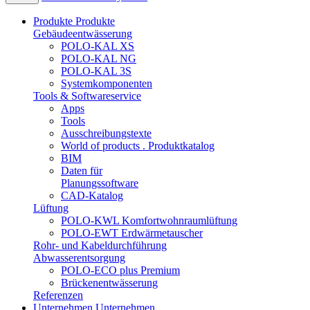
Produkte
Produkte
Gebäudeentwässerung
POLO-KAL XS
POLO-KAL NG
POLO-KAL 3S
Systemkomponenten
Tools & Softwareservice
Apps
Tools
Ausschreibungstexte
World of products . Produktkatalog
BIM
Daten für
Planungssoftware
CAD-Katalog
Lüftung
POLO-KWL Komfortwohnraumlüftung
POLO-EWT Erdwärmetauscher
Rohr- und Kabeldurchführung
Abwasserentsorgung
POLO-ECO plus Premium
Brückenentwässerung
Referenzen
Unternehmen
Unternehmen