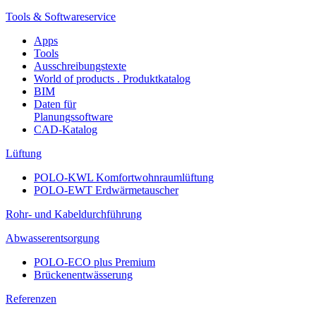
Tools & Softwareservice
Apps
Tools
Ausschreibungstexte
World of products . Produktkatalog
BIM
Daten für
Planungssoftware
CAD-Katalog
Lüftung
POLO-KWL Komfortwohnraumlüftung
POLO-EWT Erdwärmetauscher
Rohr- und Kabeldurchführung
Abwasserentsorgung
POLO-ECO plus Premium
Brückenentwässerung
Referenzen