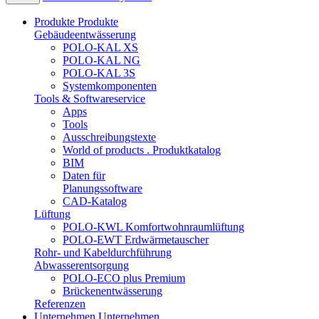
Produkte
Produkte
Gebäudeentwässerung
POLO-KAL XS
POLO-KAL NG
POLO-KAL 3S
Systemkomponenten
Tools & Softwareservice
Apps
Tools
Ausschreibungstexte
World of products . Produktkatalog
BIM
Daten für
Planungssoftware
CAD-Katalog
Lüftung
POLO-KWL Komfortwohnraumlüftung
POLO-EWT Erdwärmetauscher
Rohr- und Kabeldurchführung
Abwasserentsorgung
POLO-ECO plus Premium
Brückenentwässerung
Referenzen
Unternehmen
Unternehmen