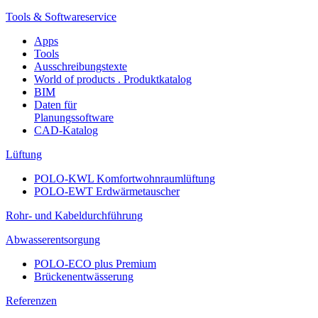
Tools & Softwareservice
Apps
Tools
Ausschreibungstexte
World of products . Produktkatalog
BIM
Daten für
Planungssoftware
CAD-Katalog
Lüftung
POLO-KWL Komfortwohnraumlüftung
POLO-EWT Erdwärmetauscher
Rohr- und Kabeldurchführung
Abwasserentsorgung
POLO-ECO plus Premium
Brückenentwässerung
Referenzen