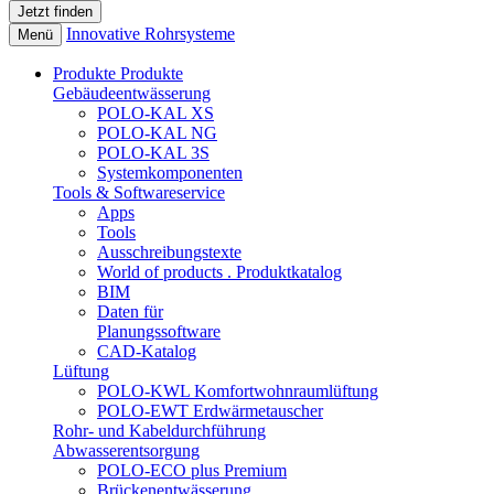
Innovative Rohrsysteme
Menü
Produkte
Produkte
Gebäudeentwässerung
POLO-KAL XS
POLO-KAL NG
POLO-KAL 3S
Systemkomponenten
Tools & Softwareservice
Apps
Tools
Ausschreibungstexte
World of products . Produktkatalog
BIM
Daten für
Planungssoftware
CAD-Katalog
Lüftung
POLO-KWL Komfortwohnraumlüftung
POLO-EWT Erdwärmetauscher
Rohr- und Kabeldurchführung
Abwasserentsorgung
POLO-ECO plus Premium
Brückenentwässerung