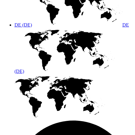
DE (DE)
DE
(DE)