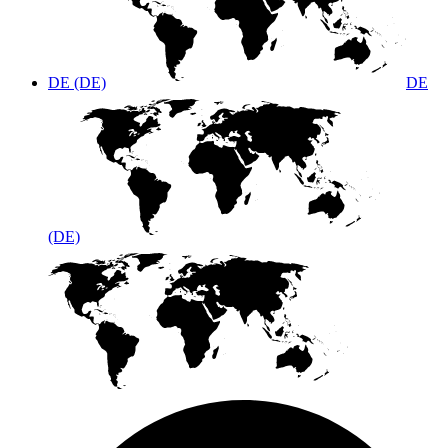
DE (DE)
DE
(DE)