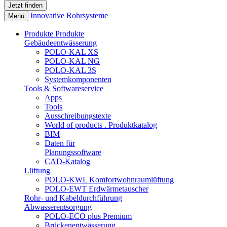
Innovative Rohrsysteme
Menü
Produkte
Produkte
Gebäudeentwässerung
POLO-KAL XS
POLO-KAL NG
POLO-KAL 3S
Systemkomponenten
Tools & Softwareservice
Apps
Tools
Ausschreibungstexte
World of products . Produktkatalog
BIM
Daten für
Planungssoftware
CAD-Katalog
Lüftung
POLO-KWL Komfortwohnraumlüftung
POLO-EWT Erdwärmetauscher
Rohr- und Kabeldurchführung
Abwasserentsorgung
POLO-ECO plus Premium
Brückenentwässerung