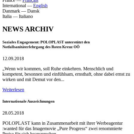
France
—
Français
International
—
English
Danmark
—
Dansk
Italia
—
Italiano
NEWS ARCHIV
Soziales Engagement: POLOPLAST unterstützt den
Notfallsanitäterlehrgang des Roten Kreuz OÖ
12.09.2018
„Wenn wir kommen, soll Ruhe einkehren. Menschlich und
kompetent, besonnen und einfühlsam, ernsthaft, ohne dabei ernst zu
wirken und mit Demut vor den...
Weiterlesen
Internationale Auszeichnungen
28.05.2018
POLOPLAST kann in Zusammenarbeit mit ihrer Werbeagentur
:wanted für das Imagemovie „Pure Progress“ zwei renommierte
Preise für sich beanspruchen.