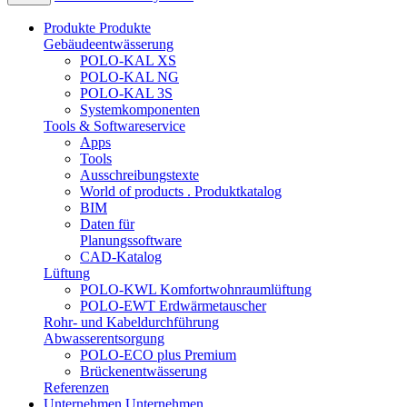
Produkte
Produkte
Gebäudeentwässerung
POLO-KAL XS
POLO-KAL NG
POLO-KAL 3S
Systemkomponenten
Tools & Softwareservice
Apps
Tools
Ausschreibungstexte
World of products . Produktkatalog
BIM
Daten für
Planungssoftware
CAD-Katalog
Lüftung
POLO-KWL Komfortwohnraumlüftung
POLO-EWT Erdwärmetauscher
Rohr- und Kabeldurchführung
Abwasserentsorgung
POLO-ECO plus Premium
Brückenentwässerung
Referenzen
Unternehmen
Unternehmen