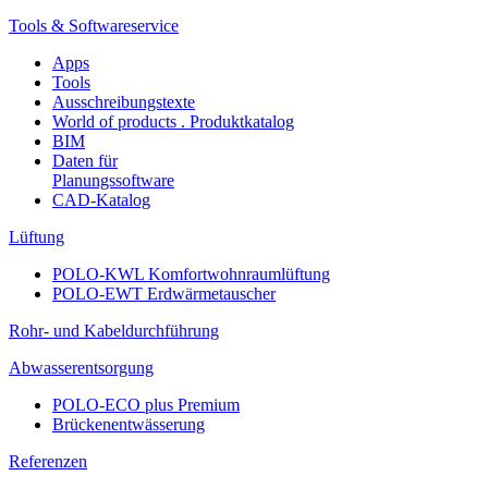
Tools & Softwareservice
Apps
Tools
Ausschreibungstexte
World of products . Produktkatalog
BIM
Daten für
Planungssoftware
CAD-Katalog
Lüftung
POLO-KWL Komfortwohnraumlüftung
POLO-EWT Erdwärmetauscher
Rohr- und Kabeldurchführung
Abwasserentsorgung
POLO-ECO plus Premium
Brückenentwässerung
Referenzen