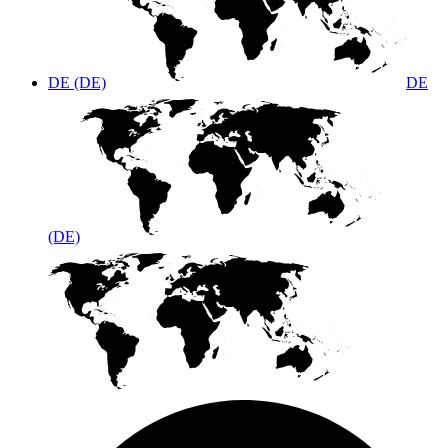
DE (DE)
DE
(DE)