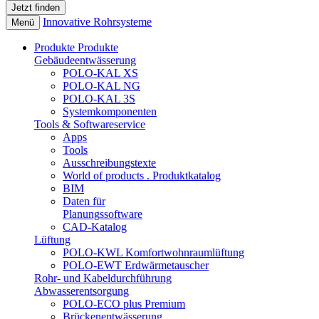
Innovative Rohrsysteme
Menü
Produkte
Produkte
Gebäudeentwässerung
POLO-KAL XS
POLO-KAL NG
POLO-KAL 3S
Systemkomponenten
Tools & Softwareservice
Apps
Tools
Ausschreibungstexte
World of products . Produktkatalog
BIM
Daten für
Planungssoftware
CAD-Katalog
Lüftung
POLO-KWL Komfortwohnraumlüftung
POLO-EWT Erdwärmetauscher
Rohr- und Kabeldurchführung
Abwasserentsorgung
POLO-ECO plus Premium
Brückenentwässerung