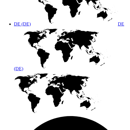
DE (DE)
DE
(DE)