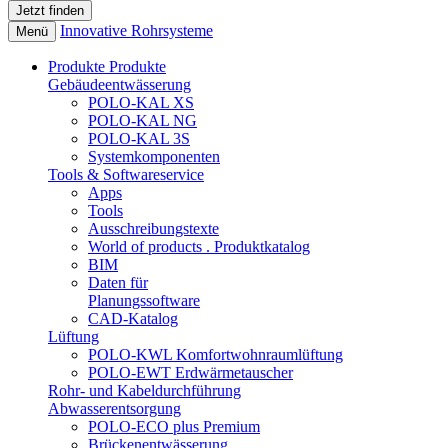
Innovative Rohrsysteme
Menü
Produkte
Produkte
Gebäudeentwässerung
POLO-KAL XS
POLO-KAL NG
POLO-KAL 3S
Systemkomponenten
Tools & Softwareservice
Apps
Tools
Ausschreibungstexte
World of products . Produktkatalog
BIM
Daten für
Planungssoftware
CAD-Katalog
Lüftung
POLO-KWL Komfortwohnraumlüftung
POLO-EWT Erdwärmetauscher
Rohr- und Kabeldurchführung
Abwasserentsorgung
POLO-ECO plus Premium
Brückenentwässerung