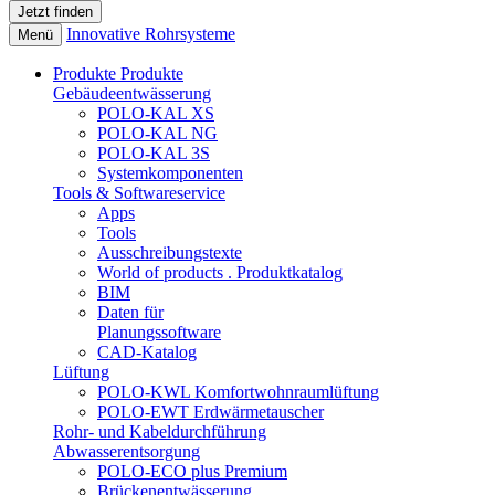
Innovative Rohrsysteme
Menü
Produkte
Produkte
Gebäudeentwässerung
POLO-KAL XS
POLO-KAL NG
POLO-KAL 3S
Systemkomponenten
Tools & Softwareservice
Apps
Tools
Ausschreibungstexte
World of products . Produktkatalog
BIM
Daten für
Planungssoftware
CAD-Katalog
Lüftung
POLO-KWL Komfortwohnraumlüftung
POLO-EWT Erdwärmetauscher
Rohr- und Kabeldurchführung
Abwasserentsorgung
POLO-ECO plus Premium
Brückenentwässerung