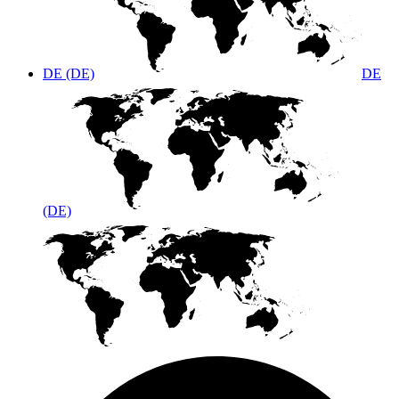
DE (DE)
DE
(DE)