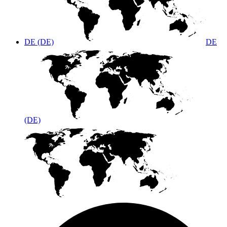
DE (DE)
DE
(DE)