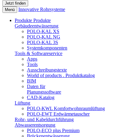
Innovative Rohrsysteme
Menü
Produkte
Produkte
Gebäudeentwässerung
POLO-KAL XS
POLO-KAL NG
POLO-KAL 3S
Systemkomponenten
Tools & Softwareservice
Apps
Tools
Ausschreibungstexte
World of products . Produktkatalog
BIM
Daten für
Planungssoftware
CAD-Katalog
Lüftung
POLO-KWL Komfortwohnraumlüftung
POLO-EWT Erdwärmetauscher
Rohr- und Kabeldurchführung
Abwasserentsorgung
POLO-ECO plus Premium
Brückenentwässerung