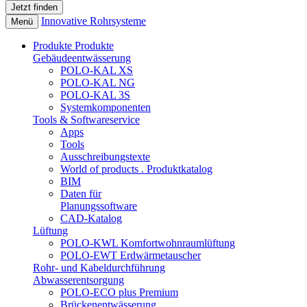
Innovative Rohrsysteme
Menü
Produkte
Produkte
Gebäudeentwässerung
POLO-KAL XS
POLO-KAL NG
POLO-KAL 3S
Systemkomponenten
Tools & Softwareservice
Apps
Tools
Ausschreibungstexte
World of products . Produktkatalog
BIM
Daten für
Planungssoftware
CAD-Katalog
Lüftung
POLO-KWL Komfortwohnraumlüftung
POLO-EWT Erdwärmetauscher
Rohr- und Kabeldurchführung
Abwasserentsorgung
POLO-ECO plus Premium
Brückenentwässerung