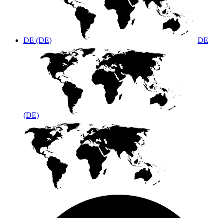
DE (DE)
DE
(DE)