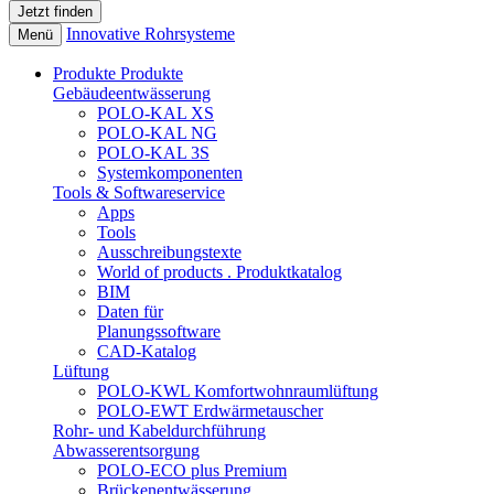
Innovative Rohrsysteme
Menü
Produkte
Produkte
Gebäudeentwässerung
POLO-KAL XS
POLO-KAL NG
POLO-KAL 3S
Systemkomponenten
Tools & Softwareservice
Apps
Tools
Ausschreibungstexte
World of products . Produktkatalog
BIM
Daten für
Planungssoftware
CAD-Katalog
Lüftung
POLO-KWL Komfortwohnraumlüftung
POLO-EWT Erdwärmetauscher
Rohr- und Kabeldurchführung
Abwasserentsorgung
POLO-ECO plus Premium
Brückenentwässerung