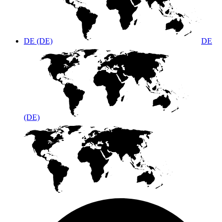
DE (DE)
DE
(DE)