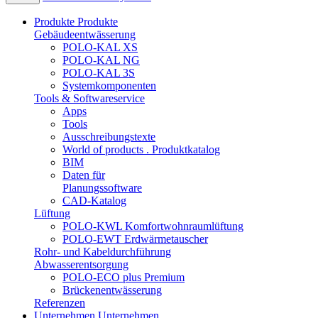
Produkte
Produkte
Gebäudeentwässerung
POLO-KAL XS
POLO-KAL NG
POLO-KAL 3S
Systemkomponenten
Tools & Softwareservice
Apps
Tools
Ausschreibungstexte
World of products . Produktkatalog
BIM
Daten für
Planungssoftware
CAD-Katalog
Lüftung
POLO-KWL Komfortwohnraumlüftung
POLO-EWT Erdwärmetauscher
Rohr- und Kabeldurchführung
Abwasserentsorgung
POLO-ECO plus Premium
Brückenentwässerung
Referenzen
Unternehmen
Unternehmen