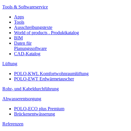
Tools & Softwareservice
Apps
Tools
Ausschreibungstexte
World of products . Produktkatalog
BIM
Daten für
Planungssoftware
CAD-Katalog
Lüftung
POLO-KWL Komfortwohnraumlüftung
POLO-EWT Erdwärmetauscher
Rohr- und Kabeldurchführung
Abwasserentsorgung
POLO-ECO plus Premium
Brückenentwässerung
Referenzen