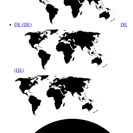
DE (DE)
DE
(DE)