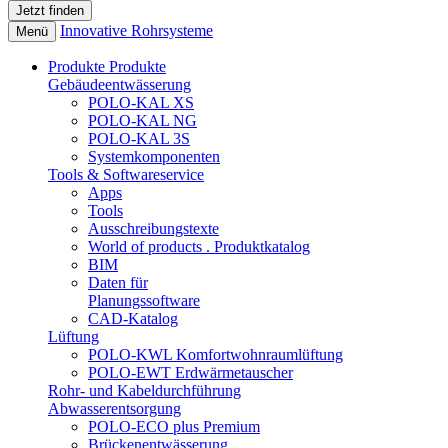
Innovative Rohrsysteme
Menü
Produkte
Produkte
Gebäudeentwässerung
POLO-KAL XS
POLO-KAL NG
POLO-KAL 3S
Systemkomponenten
Tools & Softwareservice
Apps
Tools
Ausschreibungstexte
World of products . Produktkatalog
BIM
Daten für
Planungssoftware
CAD-Katalog
Lüftung
POLO-KWL Komfortwohnraumlüftung
POLO-EWT Erdwärmetauscher
Rohr- und Kabeldurchführung
Abwasserentsorgung
POLO-ECO plus Premium
Brückenentwässerung