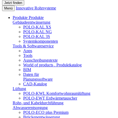
Innovative Rohrsysteme
Menü
Produkte
Produkte
Gebäudeentwässerung
POLO-KAL XS
POLO-KAL NG
POLO-KAL 3S
Systemkomponenten
Tools & Softwareservice
Apps
Tools
Ausschreibungstexte
World of products . Produktkatalog
BIM
Daten für
Planungssoftware
CAD-Katalog
Lüftung
POLO-KWL Komfortwohnraumlüftung
POLO-EWT Erdwärmetauscher
Rohr- und Kabeldurchführung
Abwasserentsorgung
POLO-ECO plus Premium
Brückenentwässerung