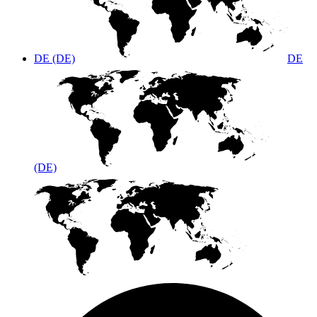
DE (DE)
DE
(DE)