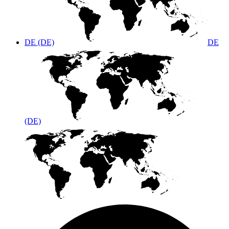
DE (DE)
DE
(DE)