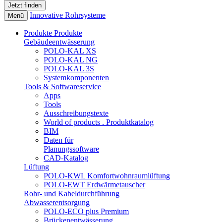
Innovative Rohrsysteme
Menü
Produkte
Produkte
Gebäudeentwässerung
POLO-KAL XS
POLO-KAL NG
POLO-KAL 3S
Systemkomponenten
Tools & Softwareservice
Apps
Tools
Ausschreibungstexte
World of products . Produktkatalog
BIM
Daten für
Planungssoftware
CAD-Katalog
Lüftung
POLO-KWL Komfortwohnraumlüftung
POLO-EWT Erdwärmetauscher
Rohr- und Kabeldurchführung
Abwasserentsorgung
POLO-ECO plus Premium
Brückenentwässerung