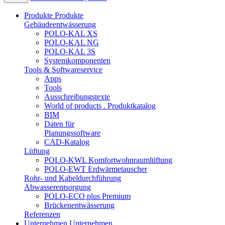
Produkte
Produkte
Gebäudeentwässerung
POLO-KAL XS
POLO-KAL NG
POLO-KAL 3S
Systemkomponenten
Tools & Softwareservice
Apps
Tools
Ausschreibungstexte
World of products . Produktkatalog
BIM
Daten für
Planungssoftware
CAD-Katalog
Lüftung
POLO-KWL Komfortwohnraumlüftung
POLO-EWT Erdwärmetauscher
Rohr- und Kabeldurchführung
Abwasserentsorgung
POLO-ECO plus Premium
Brückenentwässerung
Referenzen
Unternehmen
Unternehmen