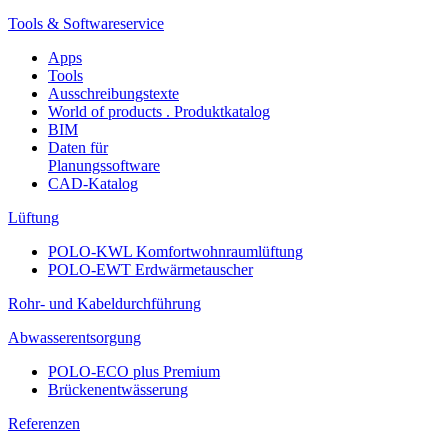
Tools & Softwareservice
Apps
Tools
Ausschreibungstexte
World of products . Produktkatalog
BIM
Daten für
Planungssoftware
CAD-Katalog
Lüftung
POLO-KWL Komfortwohnraumlüftung
POLO-EWT Erdwärmetauscher
Rohr- und Kabeldurchführung
Abwasserentsorgung
POLO-ECO plus Premium
Brückenentwässerung
Referenzen