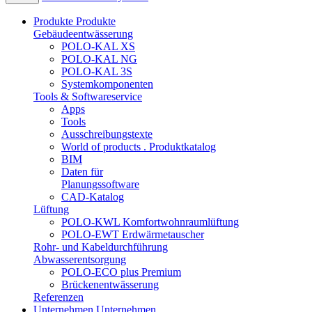
Produkte
Produkte
Gebäudeentwässerung
POLO-KAL XS
POLO-KAL NG
POLO-KAL 3S
Systemkomponenten
Tools & Softwareservice
Apps
Tools
Ausschreibungstexte
World of products . Produktkatalog
BIM
Daten für
Planungssoftware
CAD-Katalog
Lüftung
POLO-KWL Komfortwohnraumlüftung
POLO-EWT Erdwärmetauscher
Rohr- und Kabeldurchführung
Abwasserentsorgung
POLO-ECO plus Premium
Brückenentwässerung
Referenzen
Unternehmen
Unternehmen