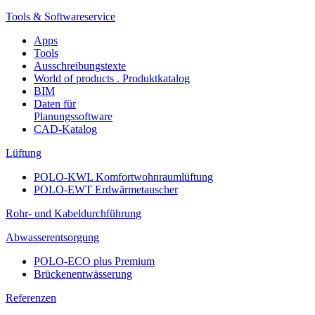
Tools & Softwareservice
Apps
Tools
Ausschreibungstexte
World of products . Produktkatalog
BIM
Daten für
Planungssoftware
CAD-Katalog
Lüftung
POLO-KWL Komfortwohnraumlüftung
POLO-EWT Erdwärmetauscher
Rohr- und Kabeldurchführung
Abwasserentsorgung
POLO-ECO plus Premium
Brückenentwässerung
Referenzen