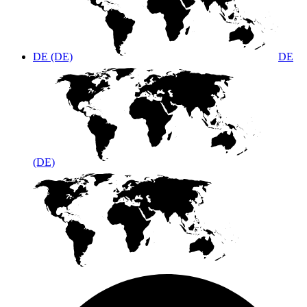
DE (DE)
DE
(DE)