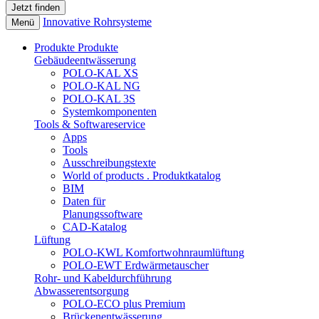
Innovative Rohrsysteme
Menü
Produkte
Produkte
Gebäudeentwässerung
POLO-KAL XS
POLO-KAL NG
POLO-KAL 3S
Systemkomponenten
Tools & Softwareservice
Apps
Tools
Ausschreibungstexte
World of products . Produktkatalog
BIM
Daten für
Planungssoftware
CAD-Katalog
Lüftung
POLO-KWL Komfortwohnraumlüftung
POLO-EWT Erdwärmetauscher
Rohr- und Kabeldurchführung
Abwasserentsorgung
POLO-ECO plus Premium
Brückenentwässerung