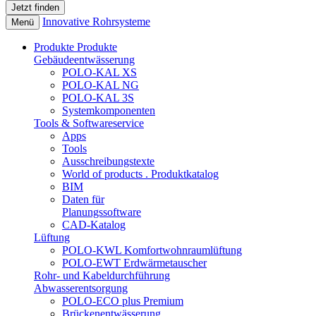
Innovative Rohrsysteme
Menü
Produkte
Produkte
Gebäudeentwässerung
POLO-KAL XS
POLO-KAL NG
POLO-KAL 3S
Systemkomponenten
Tools & Softwareservice
Apps
Tools
Ausschreibungstexte
World of products . Produktkatalog
BIM
Daten für
Planungssoftware
CAD-Katalog
Lüftung
POLO-KWL Komfortwohnraumlüftung
POLO-EWT Erdwärmetauscher
Rohr- und Kabeldurchführung
Abwasserentsorgung
POLO-ECO plus Premium
Brückenentwässerung