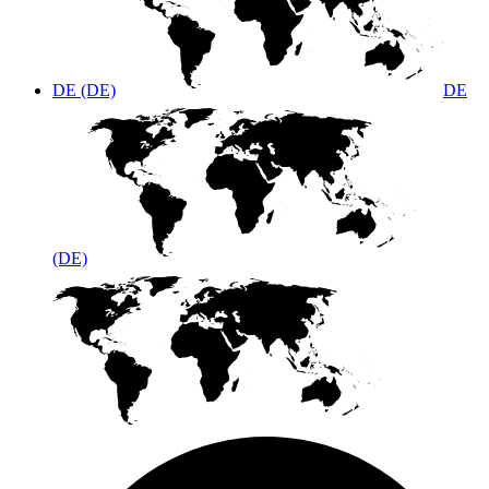
DE (DE)
DE
(DE)