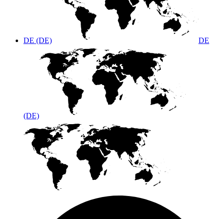
DE (DE)
DE
(DE)