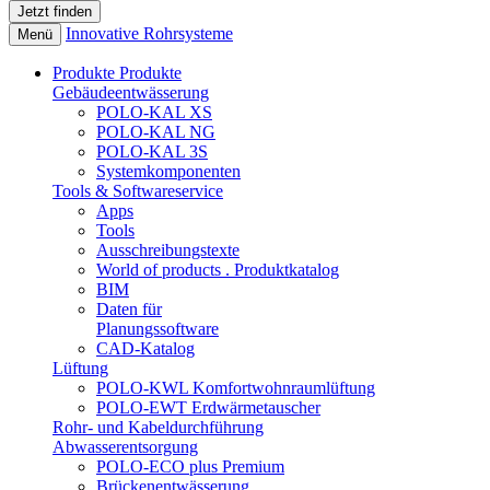
Innovative Rohrsysteme
Menü
Produkte
Produkte
Gebäudeentwässerung
POLO-KAL XS
POLO-KAL NG
POLO-KAL 3S
Systemkomponenten
Tools & Softwareservice
Apps
Tools
Ausschreibungstexte
World of products . Produktkatalog
BIM
Daten für
Planungssoftware
CAD-Katalog
Lüftung
POLO-KWL Komfortwohnraumlüftung
POLO-EWT Erdwärmetauscher
Rohr- und Kabeldurchführung
Abwasserentsorgung
POLO-ECO plus Premium
Brückenentwässerung