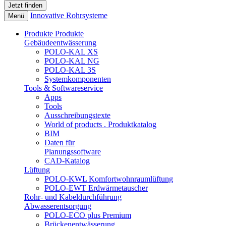
Innovative Rohrsysteme
Menü
Produkte
Produkte
Gebäudeentwässerung
POLO-KAL XS
POLO-KAL NG
POLO-KAL 3S
Systemkomponenten
Tools & Softwareservice
Apps
Tools
Ausschreibungstexte
World of products . Produktkatalog
BIM
Daten für
Planungssoftware
CAD-Katalog
Lüftung
POLO-KWL Komfortwohnraumlüftung
POLO-EWT Erdwärmetauscher
Rohr- und Kabeldurchführung
Abwasserentsorgung
POLO-ECO plus Premium
Brückenentwässerung