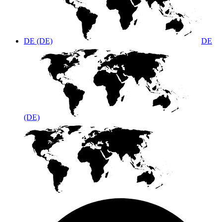
DE (DE)
DE
(DE)