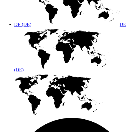
DE (DE)
DE
(DE)