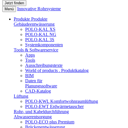
Innovative Rohrsysteme
Menü
Produkte
Produkte
Gebäudeentwässerung
POLO-KAL XS
POLO-KAL NG
POLO-KAL 3S
Systemkomponenten
Tools & Softwareservice
Apps
Tools
Ausschreibungstexte
World of products . Produktkatalog
BIM
Daten für
Planungssoftware
CAD-Katalog
Lüftung
POLO-KWL Komfortwohnraumlüftung
POLO-EWT Erdwärmetauscher
Rohr- und Kabeldurchführung
Abwasserentsorgung
POLO-ECO plus Premium
Brückenentwässerung