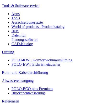
Tools & Softwareservice
Apps
Tools
Ausschreibungstexte
World of products . Produktkatalog
BIM
Daten für
Planungssoftware
CAD-Katalog
Lüftung
POLO-KWL Komfortwohnraumlüftung
POLO-EWT Erdwärmetauscher
Rohr- und Kabeldurchführung
Abwasserentsorgung
POLO-ECO plus Premium
Brückenentwässerung
Referenzen