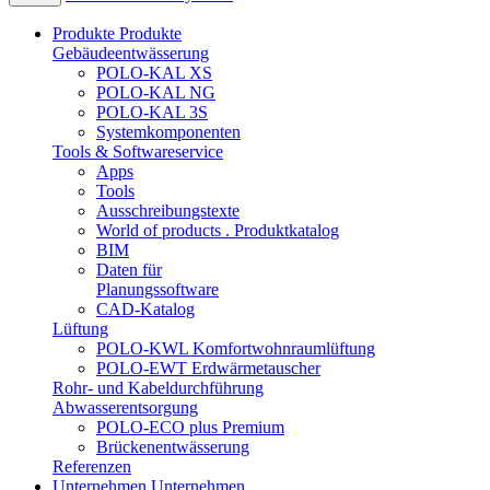
Produkte
Produkte
Gebäudeentwässerung
POLO-KAL XS
POLO-KAL NG
POLO-KAL 3S
Systemkomponenten
Tools & Softwareservice
Apps
Tools
Ausschreibungstexte
World of products . Produktkatalog
BIM
Daten für
Planungssoftware
CAD-Katalog
Lüftung
POLO-KWL Komfortwohnraumlüftung
POLO-EWT Erdwärmetauscher
Rohr- und Kabeldurchführung
Abwasserentsorgung
POLO-ECO plus Premium
Brückenentwässerung
Referenzen
Unternehmen
Unternehmen