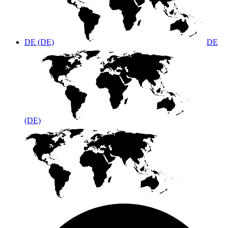
DE (DE)
DE
(DE)