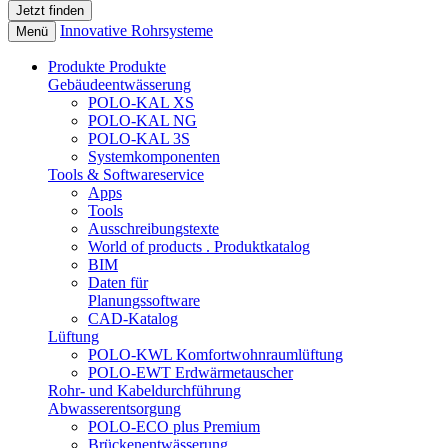
Innovative Rohrsysteme
Menü
Produkte
Produkte
Gebäudeentwässerung
POLO-KAL XS
POLO-KAL NG
POLO-KAL 3S
Systemkomponenten
Tools & Softwareservice
Apps
Tools
Ausschreibungstexte
World of products . Produktkatalog
BIM
Daten für
Planungssoftware
CAD-Katalog
Lüftung
POLO-KWL Komfortwohnraumlüftung
POLO-EWT Erdwärmetauscher
Rohr- und Kabeldurchführung
Abwasserentsorgung
POLO-ECO plus Premium
Brückenentwässerung