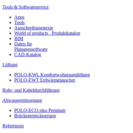
Tools & Softwareservice
Apps
Tools
Ausschreibungstexte
World of products . Produktkatalog
BIM
Daten für
Planungssoftware
CAD-Katalog
Lüftung
POLO-KWL Komfortwohnraumlüftung
POLO-EWT Erdwärmetauscher
Rohr- und Kabeldurchführung
Abwasserentsorgung
POLO-ECO plus Premium
Brückenentwässerung
Referenzen