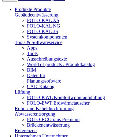
Produkte
Produkte
Gebäudeentwässerung
POLO-KAL XS
POLO-KAL NG
POLO-KAL 3S
Systemkomponenten
Tools & Softwareservice
Apps
Tools
Ausschreibungstexte
World of products . Produktkatalog
BIM
Daten für
Planungssoftware
CAD-Katalog
Lüftung
POLO-KWL Komfortwohnraumlüftung
POLO-EWT Erdwärmetauscher
Rohr- und Kabeldurchführung
Abwasserentsorgung
POLO-ECO plus Premium
Brückenentwässerung
Referenzen
Unternehmen
Unternehmen