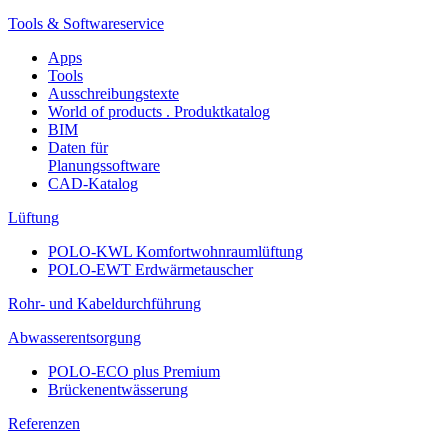
Tools & Softwareservice
Apps
Tools
Ausschreibungstexte
World of products . Produktkatalog
BIM
Daten für
Planungssoftware
CAD-Katalog
Lüftung
POLO-KWL Komfortwohnraumlüftung
POLO-EWT Erdwärmetauscher
Rohr- und Kabeldurchführung
Abwasserentsorgung
POLO-ECO plus Premium
Brückenentwässerung
Referenzen