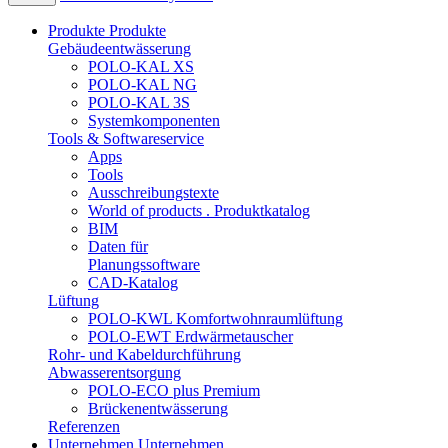
Produkte
Produkte
Gebäudeentwässerung
POLO-KAL XS
POLO-KAL NG
POLO-KAL 3S
Systemkomponenten
Tools & Softwareservice
Apps
Tools
Ausschreibungstexte
World of products . Produktkatalog
BIM
Daten für
Planungssoftware
CAD-Katalog
Lüftung
POLO-KWL Komfortwohnraumlüftung
POLO-EWT Erdwärmetauscher
Rohr- und Kabeldurchführung
Abwasserentsorgung
POLO-ECO plus Premium
Brückenentwässerung
Referenzen
Unternehmen
Unternehmen