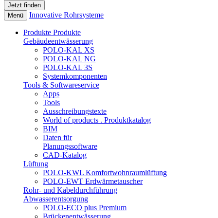
Innovative Rohrsysteme
Menü
Produkte
Produkte
Gebäudeentwässerung
POLO-KAL XS
POLO-KAL NG
POLO-KAL 3S
Systemkomponenten
Tools & Softwareservice
Apps
Tools
Ausschreibungstexte
World of products . Produktkatalog
BIM
Daten für
Planungssoftware
CAD-Katalog
Lüftung
POLO-KWL Komfortwohnraumlüftung
POLO-EWT Erdwärmetauscher
Rohr- und Kabeldurchführung
Abwasserentsorgung
POLO-ECO plus Premium
Brückenentwässerung