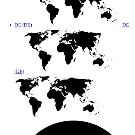
DE (DE)
DE
(DE)