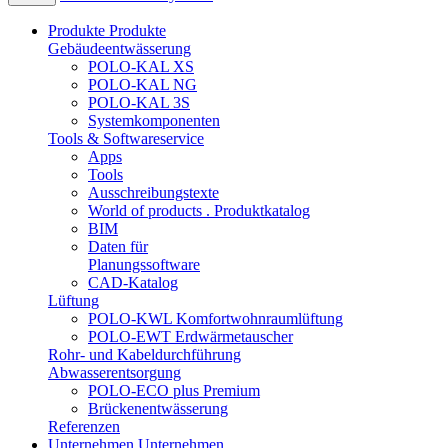
Produkte
Produkte
Gebäudeentwässerung
POLO-KAL XS
POLO-KAL NG
POLO-KAL 3S
Systemkomponenten
Tools & Softwareservice
Apps
Tools
Ausschreibungstexte
World of products . Produktkatalog
BIM
Daten für
Planungssoftware
CAD-Katalog
Lüftung
POLO-KWL Komfortwohnraumlüftung
POLO-EWT Erdwärmetauscher
Rohr- und Kabeldurchführung
Abwasserentsorgung
POLO-ECO plus Premium
Brückenentwässerung
Referenzen
Unternehmen
Unternehmen