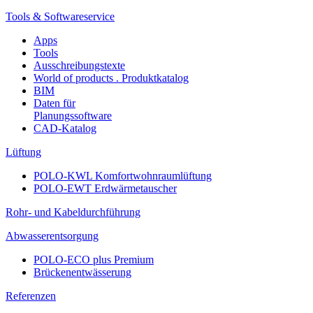
Tools & Softwareservice
Apps
Tools
Ausschreibungstexte
World of products . Produktkatalog
BIM
Daten für
Planungssoftware
CAD-Katalog
Lüftung
POLO-KWL Komfortwohnraumlüftung
POLO-EWT Erdwärmetauscher
Rohr- und Kabeldurchführung
Abwasserentsorgung
POLO-ECO plus Premium
Brückenentwässerung
Referenzen