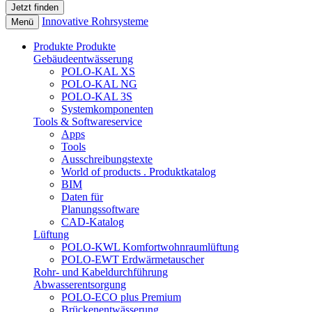
Innovative Rohrsysteme
Menü
Produkte
Produkte
Gebäudeentwässerung
POLO-KAL XS
POLO-KAL NG
POLO-KAL 3S
Systemkomponenten
Tools & Softwareservice
Apps
Tools
Ausschreibungstexte
World of products . Produktkatalog
BIM
Daten für
Planungssoftware
CAD-Katalog
Lüftung
POLO-KWL Komfortwohnraumlüftung
POLO-EWT Erdwärmetauscher
Rohr- und Kabeldurchführung
Abwasserentsorgung
POLO-ECO plus Premium
Brückenentwässerung