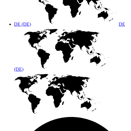
DE (DE)
DE
(DE)