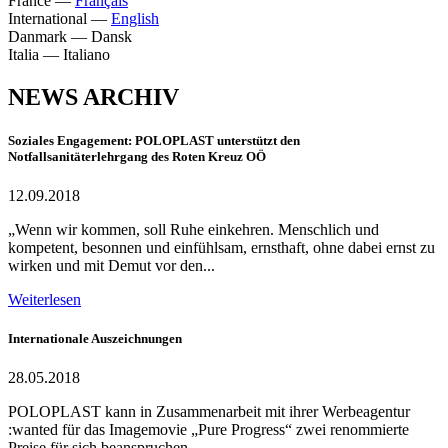
France
—
Français
International
—
English
Danmark
—
Dansk
Italia
—
Italiano
NEWS ARCHIV
Soziales Engagement: POLOPLAST unterstützt den
Notfallsanitäterlehrgang des Roten Kreuz OÖ
12.09.2018
„Wenn wir kommen, soll Ruhe einkehren. Menschlich und
kompetent, besonnen und einfühlsam, ernsthaft, ohne dabei ernst zu
wirken und mit Demut vor den...
Weiterlesen
Internationale Auszeichnungen
28.05.2018
POLOPLAST kann in Zusammenarbeit mit ihrer Werbeagentur
:wanted für das Imagemovie „Pure Progress“ zwei renommierte
Preise für sich beanspruchen.