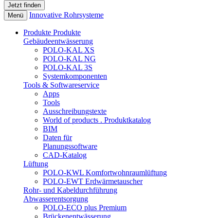
Innovative Rohrsysteme
Menü
Produkte
Produkte
Gebäudeentwässerung
POLO-KAL XS
POLO-KAL NG
POLO-KAL 3S
Systemkomponenten
Tools & Softwareservice
Apps
Tools
Ausschreibungstexte
World of products . Produktkatalog
BIM
Daten für
Planungssoftware
CAD-Katalog
Lüftung
POLO-KWL Komfortwohnraumlüftung
POLO-EWT Erdwärmetauscher
Rohr- und Kabeldurchführung
Abwasserentsorgung
POLO-ECO plus Premium
Brückenentwässerung