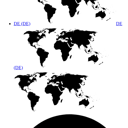
DE (DE)
DE
(DE)