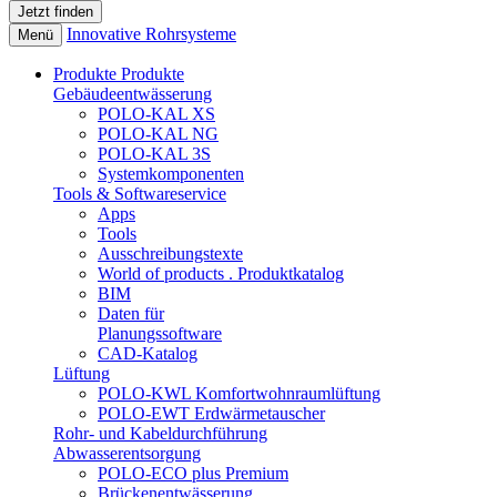
Innovative Rohrsysteme
Menü
Produkte
Produkte
Gebäudeentwässerung
POLO-KAL XS
POLO-KAL NG
POLO-KAL 3S
Systemkomponenten
Tools & Softwareservice
Apps
Tools
Ausschreibungstexte
World of products . Produktkatalog
BIM
Daten für
Planungssoftware
CAD-Katalog
Lüftung
POLO-KWL Komfortwohnraumlüftung
POLO-EWT Erdwärmetauscher
Rohr- und Kabeldurchführung
Abwasserentsorgung
POLO-ECO plus Premium
Brückenentwässerung