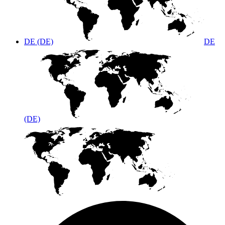
DE (DE)
DE
(DE)