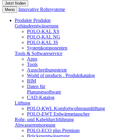
Innovative Rohrsysteme
Menü
Produkte
Produkte
Gebäudeentwässerung
POLO-KAL XS
POLO-KAL NG
POLO-KAL 3S
Systemkomponenten
Tools & Softwareservice
Apps
Tools
Ausschreibungstexte
World of products . Produktkatalog
BIM
Daten für
Planungssoftware
CAD-Katalog
Lüftung
POLO-KWL Komfortwohnraumlüftung
POLO-EWT Erdwärmetauscher
Rohr- und Kabeldurchführung
Abwasserentsorgung
POLO-ECO plus Premium
Brückenentwässerung