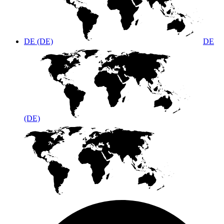
DE (DE)
DE
(DE)