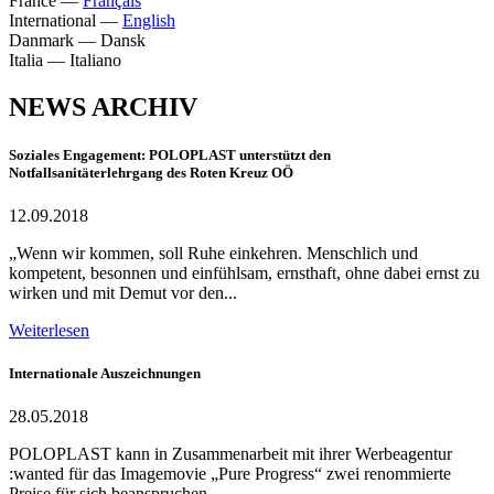
France
—
Français
International
—
English
Danmark
—
Dansk
Italia
—
Italiano
NEWS ARCHIV
Soziales Engagement: POLOPLAST unterstützt den
Notfallsanitäterlehrgang des Roten Kreuz OÖ
12.09.2018
„Wenn wir kommen, soll Ruhe einkehren. Menschlich und
kompetent, besonnen und einfühlsam, ernsthaft, ohne dabei ernst zu
wirken und mit Demut vor den...
Weiterlesen
Internationale Auszeichnungen
28.05.2018
POLOPLAST kann in Zusammenarbeit mit ihrer Werbeagentur
:wanted für das Imagemovie „Pure Progress“ zwei renommierte
Preise für sich beanspruchen.