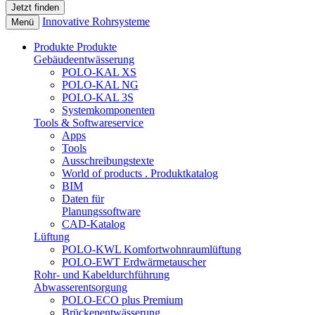
Innovative Rohrsysteme
Menü
Produkte
Produkte
Gebäudeentwässerung
POLO-KAL XS
POLO-KAL NG
POLO-KAL 3S
Systemkomponenten
Tools & Softwareservice
Apps
Tools
Ausschreibungstexte
World of products . Produktkatalog
BIM
Daten für
Planungssoftware
CAD-Katalog
Lüftung
POLO-KWL Komfortwohnraumlüftung
POLO-EWT Erdwärmetauscher
Rohr- und Kabeldurchführung
Abwasserentsorgung
POLO-ECO plus Premium
Brückenentwässerung