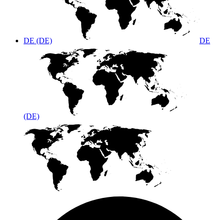
DE (DE)
DE
(DE)