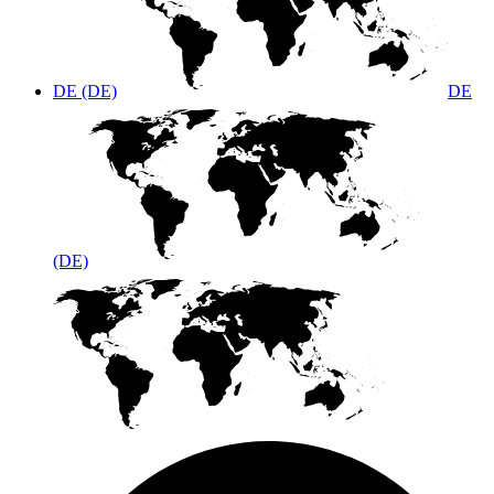
DE (DE)
DE
(DE)