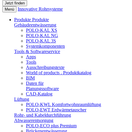
Innovative Rohrsysteme
Menü
Produkte
Produkte
Gebäudeentwässerung
POLO-KAL XS
POLO-KAL NG
POLO-KAL 3S
Systemkomponenten
Tools & Softwareservice
Apps
Tools
Ausschreibungstexte
World of products . Produktkatalog
BIM
Daten für
Planungssoftware
CAD-Katalog
Lüftung
POLO-KWL Komfortwohnraumlüftung
POLO-EWT Erdwärmetauscher
Rohr- und Kabeldurchführung
Abwasserentsorgung
POLO-ECO plus Premium
Brückenentwässerung