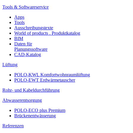
Tools & Softwareservice
Apps
Tools
Ausschreibungstexte
World of products . Produktkatalog
BIM
Daten für
Planungssoftware
CAD-Katalog
Lüftung
POLO-KWL Komfortwohnraumlüftung
POLO-EWT Erdwärmetauscher
Rohr- und Kabeldurchführung
Abwasserentsorgung
POLO-ECO plus Premium
Brückenentwässerung
Referenzen