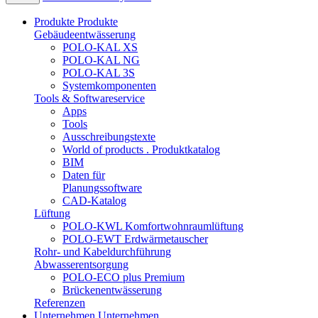
Produkte
Produkte
Gebäudeentwässerung
POLO-KAL XS
POLO-KAL NG
POLO-KAL 3S
Systemkomponenten
Tools & Softwareservice
Apps
Tools
Ausschreibungstexte
World of products . Produktkatalog
BIM
Daten für
Planungssoftware
CAD-Katalog
Lüftung
POLO-KWL Komfortwohnraumlüftung
POLO-EWT Erdwärmetauscher
Rohr- und Kabeldurchführung
Abwasserentsorgung
POLO-ECO plus Premium
Brückenentwässerung
Referenzen
Unternehmen
Unternehmen