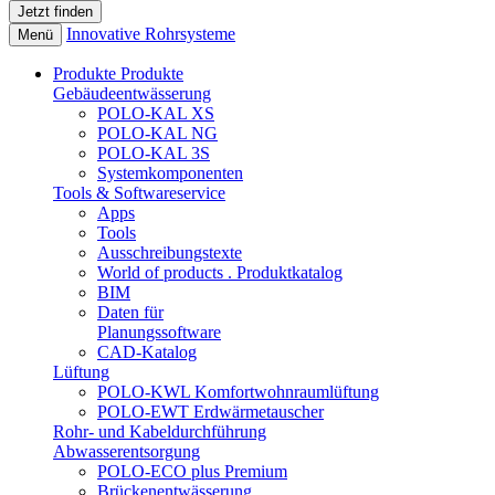
Innovative Rohrsysteme
Menü
Produkte
Produkte
Gebäudeentwässerung
POLO-KAL XS
POLO-KAL NG
POLO-KAL 3S
Systemkomponenten
Tools & Softwareservice
Apps
Tools
Ausschreibungstexte
World of products . Produktkatalog
BIM
Daten für
Planungssoftware
CAD-Katalog
Lüftung
POLO-KWL Komfortwohnraumlüftung
POLO-EWT Erdwärmetauscher
Rohr- und Kabeldurchführung
Abwasserentsorgung
POLO-ECO plus Premium
Brückenentwässerung