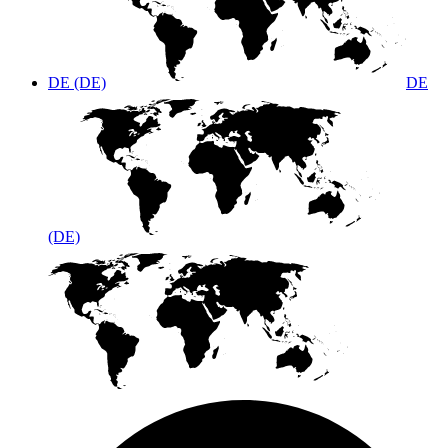
DE (DE)
DE
(DE)