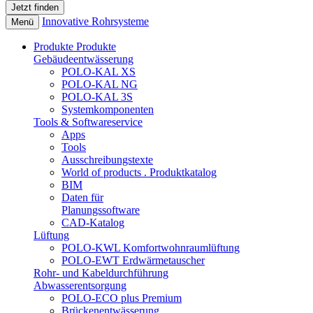
Innovative Rohrsysteme
Menü
Produkte
Produkte
Gebäudeentwässerung
POLO-KAL XS
POLO-KAL NG
POLO-KAL 3S
Systemkomponenten
Tools & Softwareservice
Apps
Tools
Ausschreibungstexte
World of products . Produktkatalog
BIM
Daten für
Planungssoftware
CAD-Katalog
Lüftung
POLO-KWL Komfortwohnraumlüftung
POLO-EWT Erdwärmetauscher
Rohr- und Kabeldurchführung
Abwasserentsorgung
POLO-ECO plus Premium
Brückenentwässerung