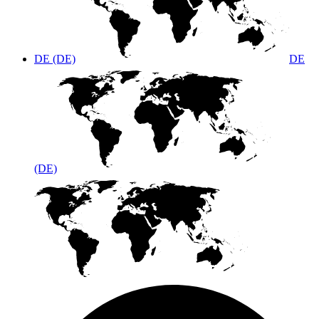
DE (DE)
DE
(DE)