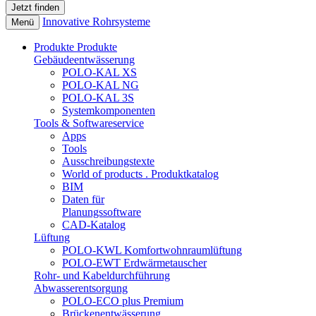
Innovative Rohrsysteme
Menü
Produkte
Produkte
Gebäudeentwässerung
POLO-KAL XS
POLO-KAL NG
POLO-KAL 3S
Systemkomponenten
Tools & Softwareservice
Apps
Tools
Ausschreibungstexte
World of products . Produktkatalog
BIM
Daten für
Planungssoftware
CAD-Katalog
Lüftung
POLO-KWL Komfortwohnraumlüftung
POLO-EWT Erdwärmetauscher
Rohr- und Kabeldurchführung
Abwasserentsorgung
POLO-ECO plus Premium
Brückenentwässerung