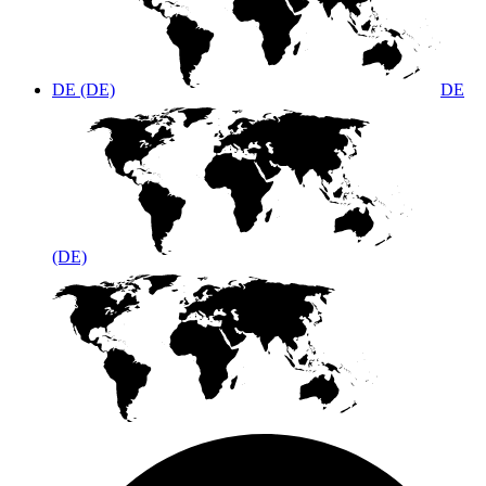
DE (DE)
DE
(DE)