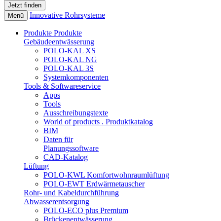
Innovative Rohrsysteme
Menü
Produkte
Produkte
Gebäudeentwässerung
POLO-KAL XS
POLO-KAL NG
POLO-KAL 3S
Systemkomponenten
Tools & Softwareservice
Apps
Tools
Ausschreibungstexte
World of products . Produktkatalog
BIM
Daten für
Planungssoftware
CAD-Katalog
Lüftung
POLO-KWL Komfortwohnraumlüftung
POLO-EWT Erdwärmetauscher
Rohr- und Kabeldurchführung
Abwasserentsorgung
POLO-ECO plus Premium
Brückenentwässerung