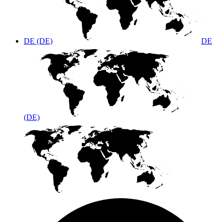
DE (DE)
DE
(DE)